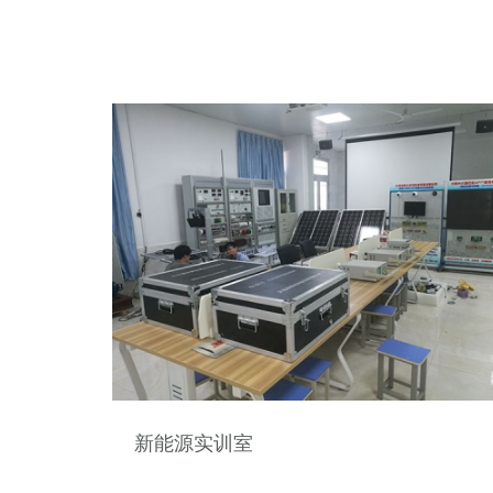
新能源实训室