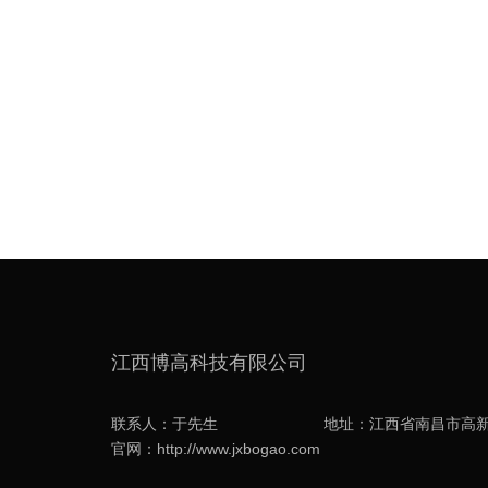
江西博高科技有限公司
联系人：于先生
地址：江西省南昌市高新
官网：http://www.jxbogao.com