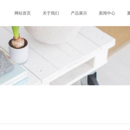
网站首页
关于我们
产品展示
新闻中心