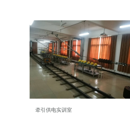
牵引供电实训室