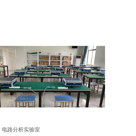
电路分析实验室