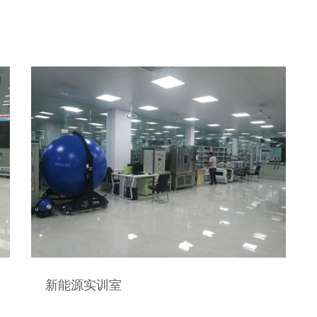
新能源实训室