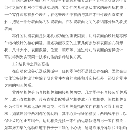
自动化设备机械结构的功能主要是靠机械零部件的几何形状及各个零
部件之间的相对位置关系实现的。零部件的几何形状由它的表面所构成，
一个零件通常有多个表面，在这些表面中有的与其它零部件表面直接接
触，把这一部分表面称为功能表面。在功能表面之间的联结部分称为联接
表面。
零件的功能表面是决定机械功能的重要因素，功能表面的设计是零部
件结构设计的核心问题。描述功能表面的主要几何参数有表面的几何形
状、尺寸大小、表面数量、位置、顺序等。通过对功能表面的变异设计，
可以得到为实现同一技术功能的多种结构方案。
1.2 结构件之间的联接
在自动化设备机器或机械中，任何零件都不是孤立存在的。因此在自
动化设备结构设计中除了研究零件本身的功能和其它特征外，还研究零件
之间的相互关系。
零件的相关分为直接相关和间接相关两类。凡两零件有直接装配关系
的，成为直接相关。没有直接装配关系的相关成为间接相关。间接相关又
分为位置相关和运动相关两类。位置相关是指两零件在相互位置上有要
求，如减速器中两相邻的传动轴，其中心距保证的精度，两轴线平行，以
保证齿轮的正常啮合。运动相关是指一零件的运动轨迹与另一零件有关，
如车床刀架的运动轨迹平行于于主轴的中心线，这是靠床身导轨和主轴轴