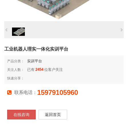
工业机器人理实一体化实训平台
实训平台
产品分类：
已有
2454
位客户关注
关注人数：
快速分享：
15979105960
联系电话：
在线咨询
返回首页