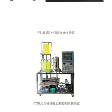
FBLE-I型 全固态激光实验仪
YCGL-1型多变量过程控制实验装置